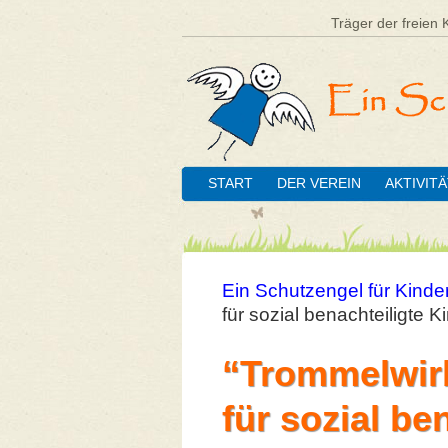
Träger der freien 
START
DER VEREIN
AKTIVIT
Ein Schutzengel für Kinder
für sozial benachteiligte K
“Trommelwirb
für sozial be