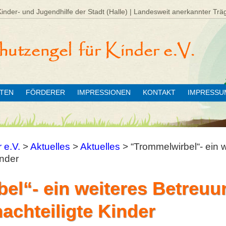
Kinder- und Jugendhilfe der Stadt (Halle) | Landesweit anerkannter Trä
ÄTEN
FÖRDERER
IMPRESSIONEN
KONTAKT
IMPRESSU
 e.V.
>
Aktuelles
>
Aktuelles
>
“Trommelwirbel“- ein 
inder
el“- ein weiteres Betreuu
nachteiligte Kinder