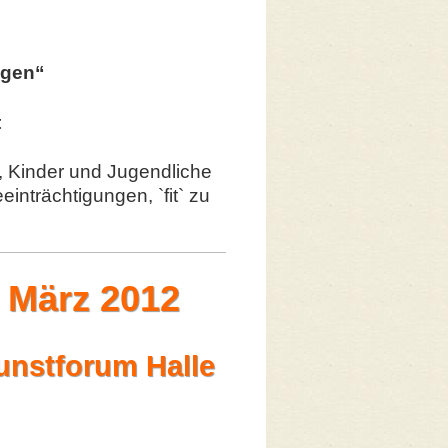
ugen“
t
t, Kinder und Jugendliche
einträchtigungen, `fit` zu
 März 2012
unstforum Halle