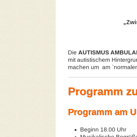
„Zwi
Die
AUTISMUS AMBULA
mit autistischem Hintergrun
machen um am `normalen`
Programm zu
Programm am Un
Beginn 18.00 Uhr
Musikalische Begrüß