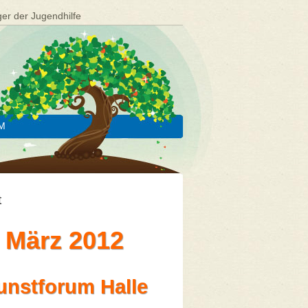
ger der Jugendhilfe
M
t
 März 2012
unstforum Halle